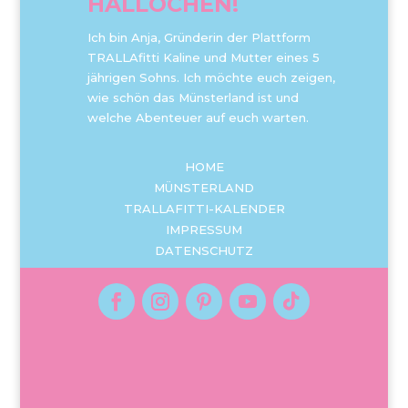
HALLÖCHEN!
Ich bin Anja, Gründerin der Plattform
TRALLAfitti Kaline und Mutter eines 5
jährigen Sohns. Ich möchte euch zeigen,
wie schön das Münsterland ist und
welche Abenteuer auf euch warten.
HOME
MÜNSTERLAND
TRALLAFITTI-KALENDER
IMPRESSUM
DATENSCHUTZ