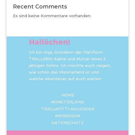
Recent Comments
Es sind keine Kommentare vorhanden.
Hallöchen!
Ich bin Anja, Gründerin der Plattform
TRALLAfitti Kaline und Mutter eines 5
jährigen Sohns. Ich möchte euch zeigen,
wie schön das Münsterland ist und
welche Abenteuer auf euch warten.
HOME
MÜNSTERLAND
TRALLAFITTI-KALENDER
IMPRESSUM
DATENSCHUTZ