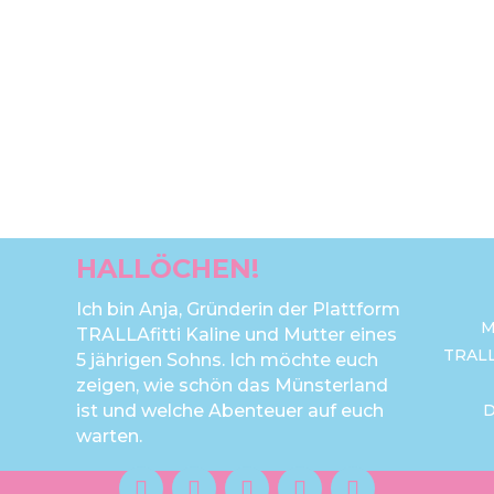
HALLÖCHEN!
Ich bin Anja, Gründerin der Plattform
M
TRALLAfitti Kaline und Mutter eines
TRAL
5 jährigen Sohns. Ich möchte euch
zeigen, wie schön das Münsterland
ist und welche Abenteuer auf euch
warten.