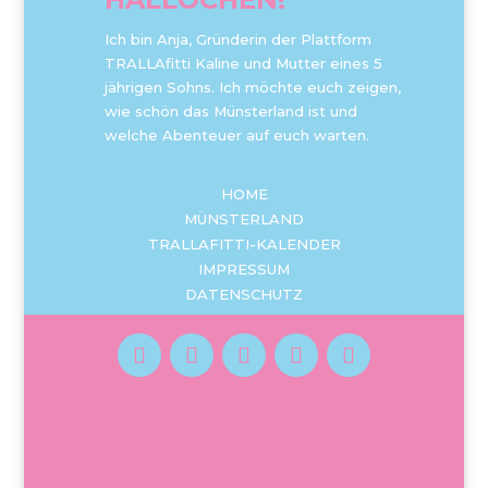
Ich bin Anja, Gründerin der Plattform
TRALLAfitti Kaline und Mutter eines 5
jährigen Sohns. Ich möchte euch zeigen,
wie schön das Münsterland ist und
welche Abenteuer auf euch warten.
HOME
MÜNSTERLAND
TRALLAFITTI-KALENDER
IMPRESSUM
DATENSCHUTZ