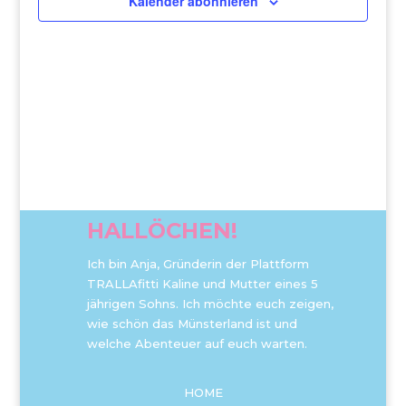
Kalender abonnieren
HALLÖCHEN!
Ich bin Anja, Gründerin der Plattform
TRALLAfitti Kaline und Mutter eines 5
jährigen Sohns. Ich möchte euch zeigen,
wie schön das Münsterland ist und
welche Abenteuer auf euch warten.
HOME