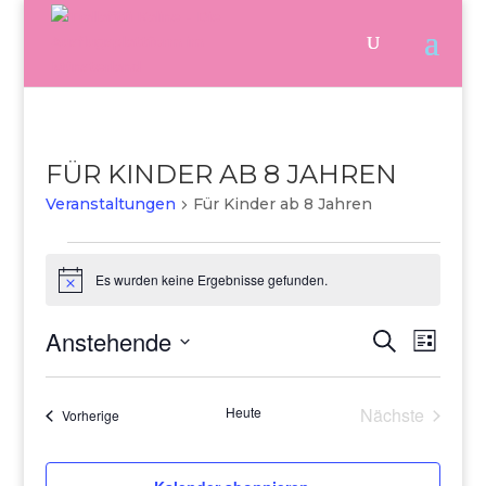
FÜR KINDER AB 8 JAHREN
Veranstaltungen
Für Kinder ab 8 Jahren
Veranstaltungen
Es wurden keine Ergebnisse gefunden.
Hinweis
Anstehende
Veranstalt
Verans
Suche
Liste
Ansich
Suche
Datum
Naviga
und
wählen.
Ansichten,
Heute
Nächste
Veranstaltungen
Vorherige
Navigation
Veranstaltu