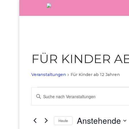
FÜR KINDER AB
Veranstaltungen
Für Kinder ab 12 Jahren
Veranstaltungen
Veranstaltungen
Bitte
Suche
Schlüsselwort
eingeben.
und
Suche
Anstehende
Ansichten,
nach
Heute
Veranstaltungen