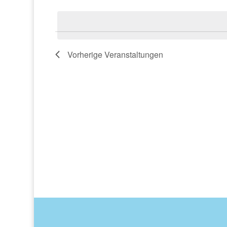
Navigation
Datum
Schlüsselwort.
wählen.
Vorherige
Veranstaltungen