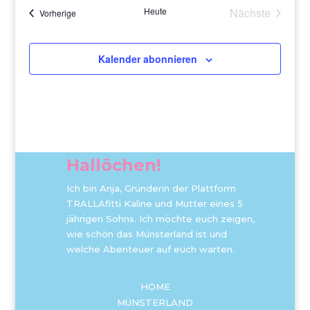
Heute
Nächste
Veranstaltungen
Vorherige
Veranstaltu
Kalender abonnieren
Hallöchen!
Ich bin Anja, Gründerin der Plattform
TRALLAfitti Kaline und Mutter eines 5
jährigen Sohns. Ich möchte euch zeigen,
wie schön das Münsterland ist und
welche Abenteuer auf euch warten.
HOME
MÜNSTERLAND