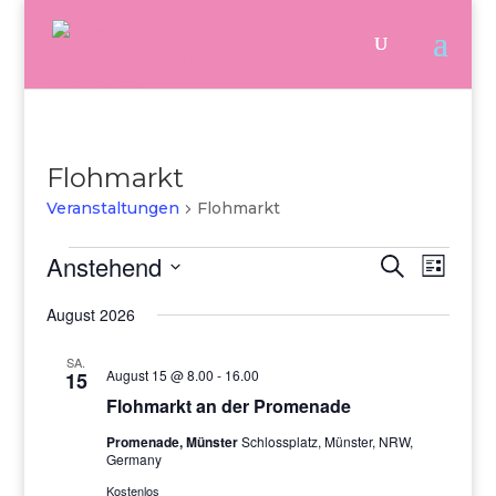
Flohmarkt
Veranstaltungen
Flohmarkt
Veranstaltungen
Veranstalt
Verans
Anstehend
Suche
Liste
Ansich
Suche
Naviga
Datum
und
August 2026
Ansichten,
wählen.
Navigation
SA.
August 15 @ 8.00
-
16.00
15
Flohmarkt an der Promenade
Promenade, Münster
Schlossplatz, Münster, NRW,
Germany
Kostenlos