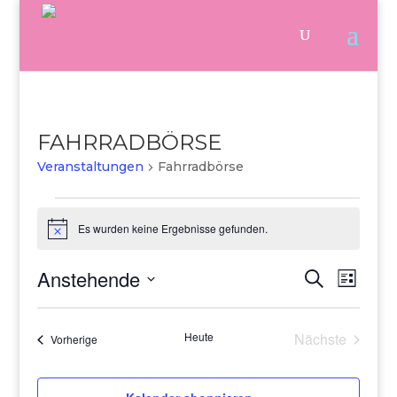
FAHRRADBÖRSE
Veranstaltungen
Fahrradbörse
Veranstaltungen
Es wurden keine Ergebnisse gefunden.
Hinweis
Anstehende
Veranstalt
Verans
Suche
Liste
Ansich
Suche
Datum
Naviga
und
wählen.
Ansichten,
Heute
Nächste
Veranstaltungen
Vorherige
Navigation
Veranstaltu