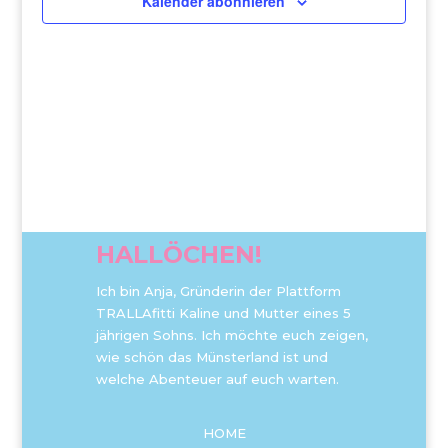
Kalender abonnieren
HALLÖCHEN!
Ich bin Anja, Gründerin der Plattform
TRALLAfitti Kaline und Mutter eines 5
jährigen Sohns. Ich möchte euch zeigen,
wie schön das Münsterland ist und
welche Abenteuer auf euch warten.
HOME