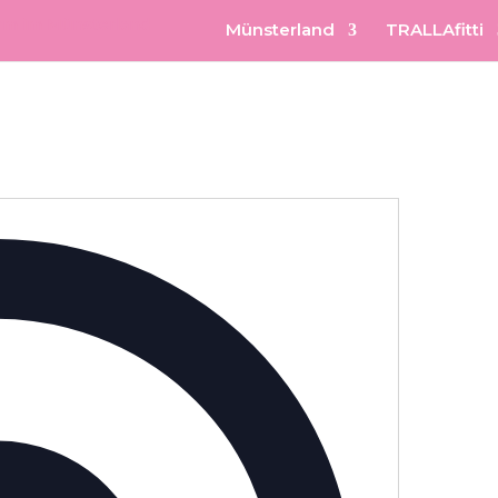
Münsterland
TRALLAfitti
Adresse