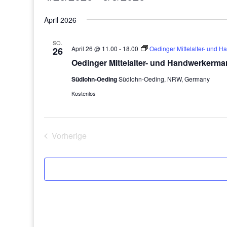
Datum
April 2026
wählen.
SO.
April 26 @ 11.00
-
18.00
Oedinger Mittelalter- und 
26
Oedinger Mittelalter- und Handwerkerma
Südlohn-Oeding
Südlohn-Oeding, NRW, Germany
Kostenlos
Vorherige
Veranstaltungen