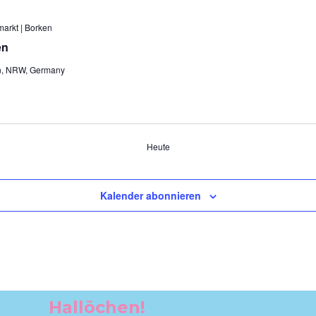
arkt | Borken
en
en, NRW, Germany
Heute
Kalender abonnieren
Hallöchen!