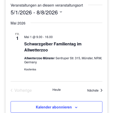
Veranstaltungen an diesem veranstaltungsort
5/1/2026
 - 
8/8/2026
Datum
Mai 2026
wählen.
FR.
Mai 1 @ 9.00
-
16.00
1
Schwarzgelber Familientag im
Allwetterzoo
Allwetterzoo Münster
Sentruper Str. 315, Münster, NRW,
Germany
Kostenlos
Vorherige
Heute
Veranstal
Nächste
Veranstaltungen
Kalender abonnieren