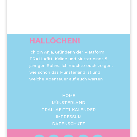
HALLÖCHEN!
Ich bin Anja, Gründerin der Plattform
TRALLAfitti Kaline und Mutter eines 5
jährigen Sohns. Ich möchte euch zeigen,
wie schön das Münsterland ist und
welche Abenteuer auf euch warten.
HOME
MÜNSTERLAND
TRALLAFITTI-KALENDER
IMPRESSUM
DATENSCHUTZ