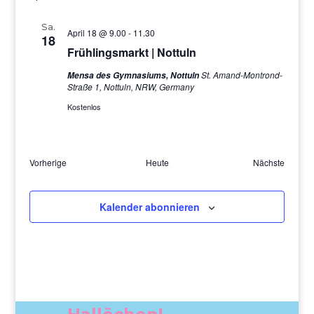
Sa.
April 18 @ 9.00
-
11.30
18
Frühlingsmarkt | Nottuln
St. Amand-Montrond-
Mensa des Gymnasiums, Nottuln
Straße 1, Nottuln, NRW, Germany
Kostenlos
Veranst
Vorherige
Heute
Nächste
Veranstaltungen
Kalender abonnieren