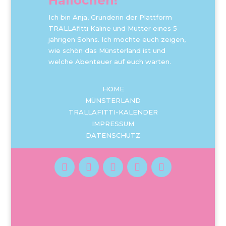
Hallöchen!
Ich bin Anja, Gründerin der Plattform
TRALLAfitti Kaline und Mutter eines 5
jährigen Sohns. Ich möchte euch zeigen,
wie schön das Münsterland ist und
welche Abenteuer auf euch warten.
HOME
MÜNSTERLAND
TRALLAFITTI-KALENDER
IMPRESSUM
DATENSCHUTZ