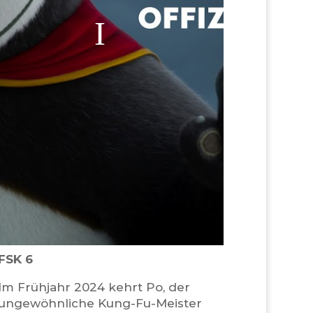
FSK 6
Im Frühjahr 2024 kehrt Po, der
ungewöhnliche Kung-Fu-Meister