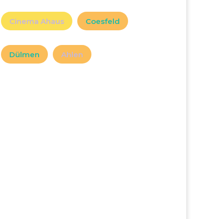
Cinema Ahaus
Coesfeld
Dülmen
Ahlen