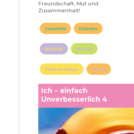
Freundschaft, Mut und
Zusammenhalt!
Coesfeld
Dülmen
Bocholt
Rheine
Cinema Ahaus
Oelde
Ich – einfach
Unverbesserlich 4