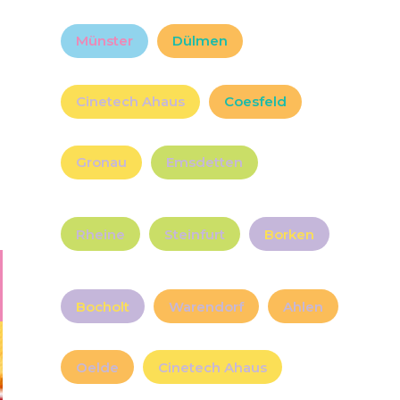
Münster
Dülmen
Cinetech Ahaus
Coesfeld
Gronau
Emsdetten
Rheine
Steinfurt
Borken
Bocholt
Warendorf
Ahlen
Oelde
Cinetech Ahaus