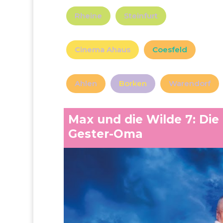
Rheine
Steinfurt
Cinema Ahaus
Coesfeld
Ahlen
Borken
Warendorf
Max und die Wilde 7: Die
Gester-Oma