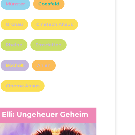
Münster
Coesfeld
Gronau
Cinetech Ahaus
Rheine
Emsdetten
Bocholt
Ahlen
Cinema Ahaus
Elli: Ungeheuer Geheim