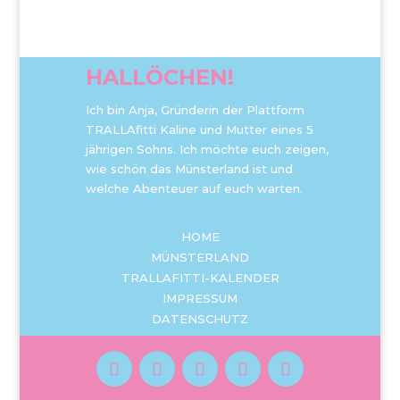
HALLÖCHEN!
Ich bin Anja, Gründerin der Plattform
TRALLAfitti Kaline und Mutter eines 5
jährigen Sohns. Ich möchte euch zeigen,
wie schön das Münsterland ist und
welche Abenteuer auf euch warten.
HOME
MÜNSTERLAND
TRALLAFITTI-KALENDER
IMPRESSUM
DATENSCHUTZ