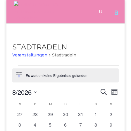
STADTRADELN
Veranstaltungen
Stadtradeln
Veranstaltungen
Es wurden keine Ergebnisse gefunden.
Hinweis
8/2026
Veranstalt
Verans
Suche
Monat
Ansich
Suche
Datum
Naviga
und
Kalender
M
MONTAG
D
DIENSTAG
M
MITTWOCH
D
DONNERSTAG
F
FREITAG
S
SAMSTAG
S
SONNTAG
wählen.
Ansichten,
von
0
0
0
0
0
0
0
27
28
29
30
31
1
2
Navigation
Veranstaltungen
Veranstaltungen
Veranstaltungen
Veranstaltungen
Veranstaltungen
Veranstaltungen
Veranstaltungen
Veranstal
0
0
0
0
0
0
0
3
4
5
6
7
8
9