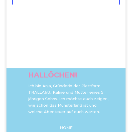
HALLÖCHEN!
Ich bin Anja, Gründerin der Plattform
TRALLAfitti Kaline und Mutter eines 5
jährigen Sohns. Ich möchte euch zeigen,
wie schön das Münsterland ist und
welche Abenteuer auf euch warten.
HOME