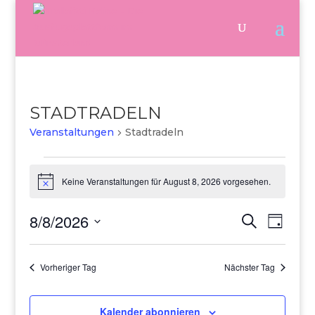
STADTRADELN
Veranstaltungen
Stadtradeln
Veranstaltungen
für
Keine Veranstaltungen für August 8, 2026 vorgesehen.
Hinweis
August
8,
8/8/2026
Veranstalt
Verans
Suche
Tag
2026
Ansich
Suche
Datum
Naviga
und
wählen.
Ansichten,
Vorheriger Tag
Nächster Tag
Navigation
Kalender abonnieren