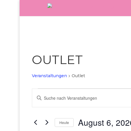
OUTLET
Veranstaltungen
Outlet
Veranstaltungen
Veranstaltungen
Bitte
für
Suche
Schlüsselwort
eingeben.
August
und
Suche
August 6, 202
6,
Ansichten,
nach
Heute
Veranstaltungen