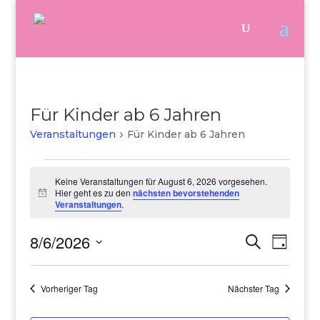
Für Kinder ab 6 Jahren
Veranstaltungen
Für Kinder ab 6 Jahren
Veranstaltungen
für
Keine Veranstaltungen für August 6, 2026 vorgesehen.
August
Hier geht es zu den
nächsten bevorstehenden
Hinweis
6,
Veranstaltungen
.
2026
Veranstalt
Verans
8/6/2026
Suche
Tag
Ansich
Suche
Naviga
Datum
und
Ansichten,
wählen.
Navigation
Vorheriger Tag
Nächster Tag