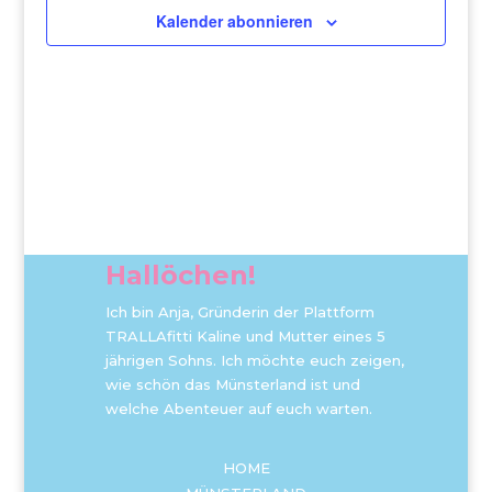
Kalender abonnieren
Hallöchen!
Ich bin Anja, Gründerin der Plattform
TRALLAfitti Kaline und Mutter eines 5
jährigen Sohns. Ich möchte euch zeigen,
wie schön das Münsterland ist und
welche Abenteuer auf euch warten.
HOME