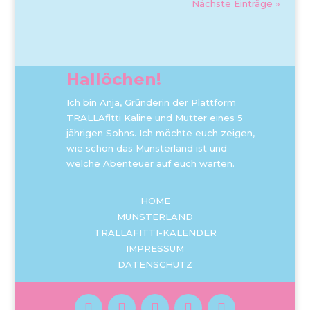
Nächste Einträge »
Hallöchen!
Ich bin Anja, Gründerin der Plattform
TRALLAfitti Kaline und Mutter eines 5
jährigen Sohns. Ich möchte euch zeigen,
wie schön das Münsterland ist und
welche Abenteuer auf euch warten.
HOME
MÜNSTERLAND
TRALLAFITTI-KALENDER
IMPRESSUM
DATENSCHUTZ