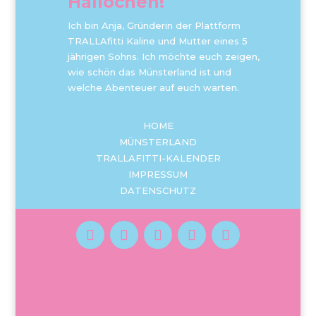
Hallöchen!
Ich bin Anja, Gründerin der Plattform
TRALLAfitti Kaline und Mutter eines 5
jährigen Sohns. Ich möchte euch zeigen,
wie schön das Münsterland ist und
welche Abenteuer auf euch warten.
HOME
MÜNSTERLAND
TRALLAFITTI-KALENDER
IMPRESSUM
DATENSCHUTZ