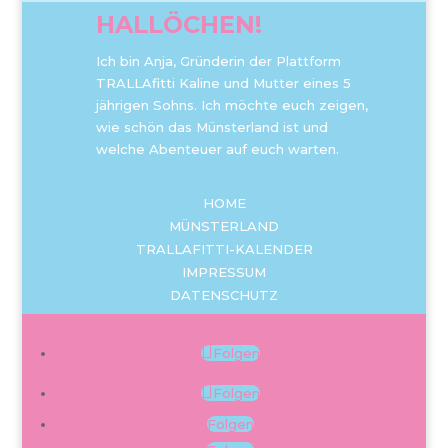
HALLÖCHEN!
Ich bin Anja, Gründerin der Plattform
TRALLAfitti Kaline und Mutter eines 5
jährigen Sohns. Ich möchte euch zeigen,
wie schön das Münsterland ist und
welche Abenteuer auf euch warten.
HOME
MÜNSTERLAND
TRALLAFITTI-KALENDER
IMPRESSUM
DATENSCHUTZ
Folgen
Folgen
Folgen