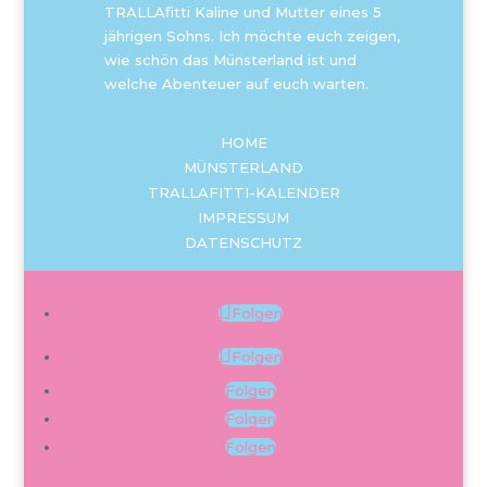
TRALLAfitti Kaline und Mutter eines 5
jährigen Sohns. Ich möchte euch zeigen,
wie schön das Münsterland ist und
welche Abenteuer auf euch warten.
HOME
MÜNSTERLAND
TRALLAFITTI-KALENDER
IMPRESSUM
DATENSCHUTZ
Folgen
Folgen
Folgen
Folgen
Folgen