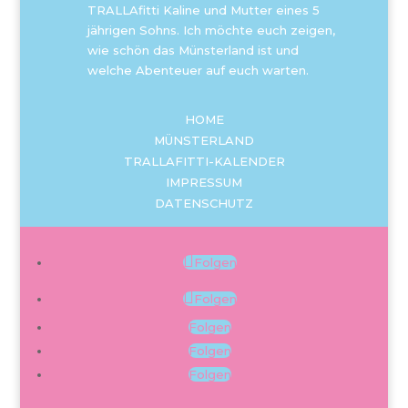
TRALLAfitti Kaline und Mutter eines 5
jährigen Sohns. Ich möchte euch zeigen,
wie schön das Münsterland ist und
welche Abenteuer auf euch warten.
HOME
MÜNSTERLAND
TRALLAFITTI-KALENDER
IMPRESSUM
DATENSCHUTZ
Folgen
Folgen
Folgen
Folgen
Folgen