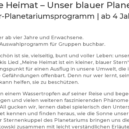
e Heimat – Unser blauer Plan
r-Planetariumsprogramm | ab 4 Ja
er ab vier Jahre und Erwachsene.
 Auswahlprogramm für Gruppen buchbar.
ön ist sie, vielseitig, bunt und voller Leben: unse
s Lied „Meine Heimat ist ein kleiner, blauer Stern
angspunkt für einen Ausflug in unsere Umwelt, die 
e Gefährdungen offenbart. Denn nur wer lernt, se
kann helfen, sie zu beschützen.
en einem Wassertropfen auf seiner Reise und beg
en und vielen weiteren faszinierenden Phänome
 All gucken wir, lernen dabei spielerisch den Unte
et kennen und finden heraus, wie die Sonne unser
r Sternenkuppel des Planetariums bringen uns di
kowski zusammen mit leicht verständlichen Erläu