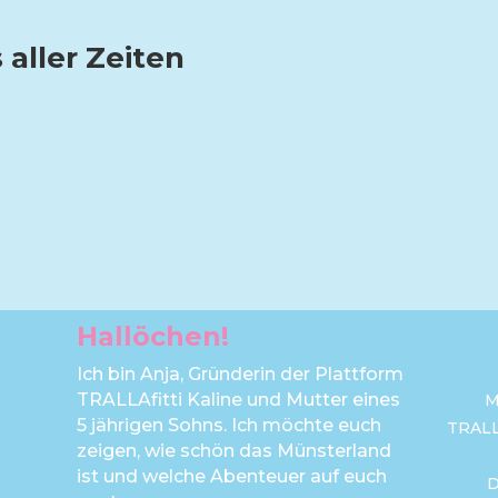
 aller Zeiten
Hallöchen!
Ich bin Anja, Gründerin der Plattform
TRALLAfitti Kaline und Mutter eines
M
5 jährigen Sohns. Ich möchte euch
TRAL
zeigen, wie schön das Münsterland
ist und welche Abenteuer auf euch