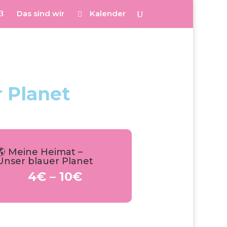
Das sind wir
Kalender
r Planet
🌎 Meine Heimat –
Unser blauer Planet
4€ – 10€