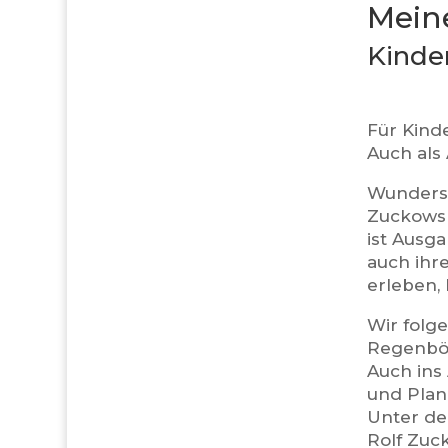
Mein
Kinde
Für Kind
Auch als
Wundersch
Zuckowski
ist Ausg
auch ihr
erleben, 
Wir folg
Regenbög
Auch ins
und Plan
Unter de
Rolf Zuc