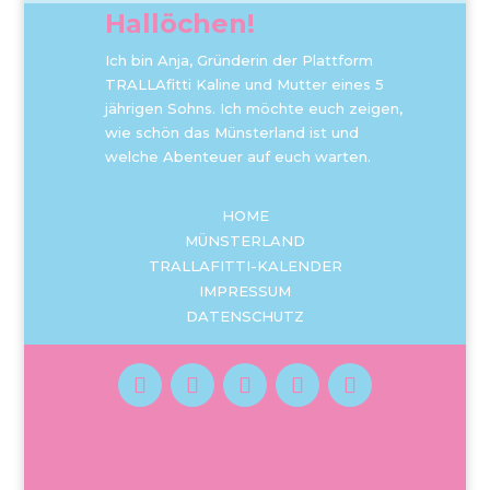
Hallöchen!
Ich bin Anja, Gründerin der Plattform
TRALLAfitti Kaline und Mutter eines 5
jährigen Sohns. Ich möchte euch zeigen,
wie schön das Münsterland ist und
welche Abenteuer auf euch warten.
HOME
MÜNSTERLAND
TRALLAFITTI-KALENDER
IMPRESSUM
DATENSCHUTZ