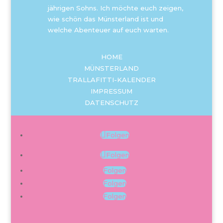
jährigen Sohns. Ich möchte euch zeigen,
wie schön das Münsterland ist und
welche Abenteuer auf euch warten.
HOME
MÜNSTERLAND
TRALLAFITTI-KALENDER
IMPRESSUM
DATENSCHUTZ
Folgen
Folgen
Folgen
Folgen
Folgen