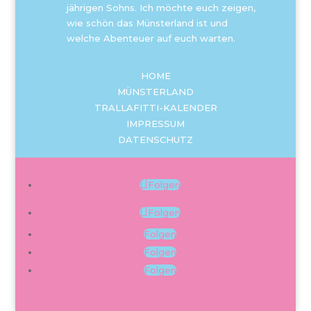
jährigen Sohns. Ich möchte euch zeigen,
wie schön das Münsterland ist und
welche Abenteuer auf euch warten.
HOME
MÜNSTERLAND
TRALLAFITTI-KALENDER
IMPRESSUM
DATENSCHUTZ
Folgen
Folgen
Folgen
Folgen
Folgen