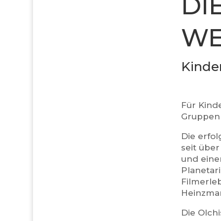
DI
EL
Kinde
Für Kind
Gruppen
Die erfol
seit übe
und einem
Planetar
Filmerle
Heinzmann
Die Olch