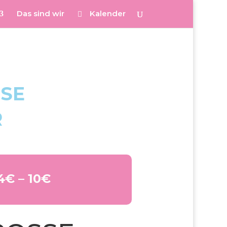
Das sind wir
Kalender
E W
4€ – 10€