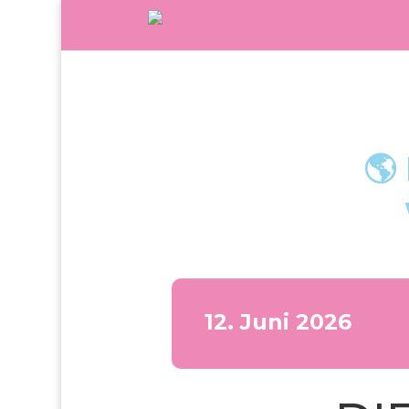
🌎
12. Juni 2026