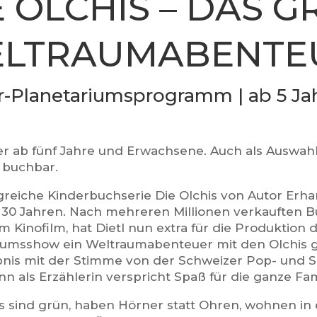
E OLCHIS – DAS GR
TRAUMABENTEU
r-Planetariumsprogramm | ab 5 Ja
er ab fünf Jahre und Erwachsene. Auch als Auswa
 buchbar.
greiche Kinderbuchserie Die Olchis von Autor Erhar
r 30 Jahren. Nach mehreren Millionen verkauften 
 Kinofilm, hat Dietl nun extra für die Produktion 
iumsshow ein Weltraumabenteuer mit den Olchis g
bnis mit der Stimme von der Schweizer Pop- und S
 als Erzählerin verspricht Spaß für die ganze Fam
is sind grün, haben Hörner statt Ohren, wohnen in 