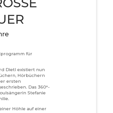
OSSE W
ER
hre
hlprogramm für
d Dietl existiert nun
Büchern, Hörbüchern
der ersten
eschrieben. Das 360°-
oulsängerin Stefanie
ilie.
einer Höhle auf einer