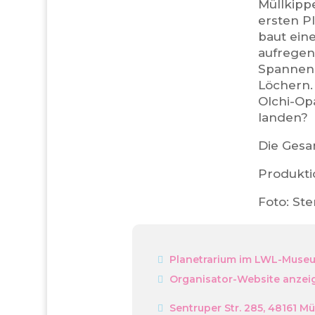
Müllkipp
ersten P
baut eine
aufregen
Spannend
Löchern.
Olchi-Op
landen?
Die Gesa
Produkti
Foto: St
Planetrarium im LWL-Museu
Organisator-Website anzei
Sentruper Str. 285, 48161 M