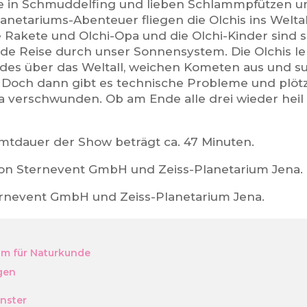
e in Schmuddelfing und lieben Schlammpfützen un
lanetariums-Abenteuer fliegen die Olchis ins Welta
 Rakete und Olchi-Opa und die Olchi-Kinder sind so
de Reise durch unser Sonnensystem. Die Olchis le
es über das Weltall, weichen Kometen aus und 
 Doch dann gibt es technische Probleme und plötzl
a verschwunden. Ob am Ende alle drei wieder heil
mtdauer der Show beträgt ca. 47 Minuten.
on Sternevent GmbH und Zeiss-Planetarium Jena.
ernevent GmbH und Zeiss-Planetarium Jena.
m für Naturkunde
gen
ünster